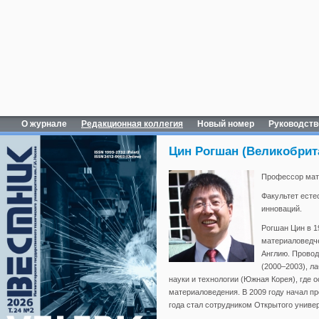
О журнале
Редакционная коллегия
Новый номер
Руководств
Цин Рогшан (Великобрит
Профессор мате
Факультет есте
инноваций.
Рогшан Цин в 1
материаловедче
Англию. Провод
(2000–2003), л
науки и технологии (Южная Корея), где
материаловедения. В 2009 году начал п
года стал сотрудником Открытого униве