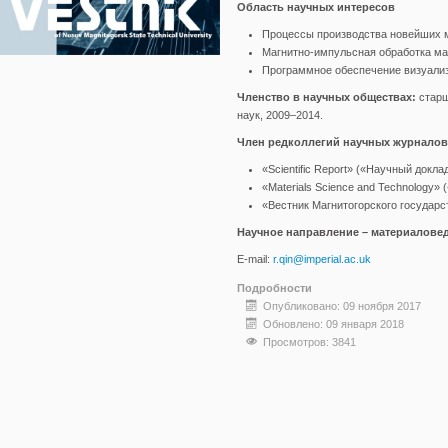
Область научных интересов
Процессы производства новейших 
Магнитно-импульсная обработка ма
Программное обеспечение визуализ
Членство в научных обществах:
старш
наук, 2009–2014.
Член редколлегий научных журналов
«Scientific Report» («Научный докла
«Materials Science and Technology»
«Вестник Магнитогорского государст
Научное направление – материаловед
E-mail:
r.qin@imperial.ac.uk
Подробности
Опубликовано: 09 ноября 2017
Обновлено: 09 января 2018
Просмотров: 3841