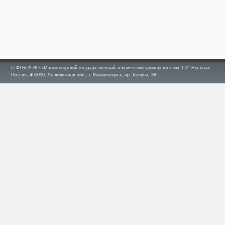
© ФГБОУ ВО «Магнитогорский государственный технический университет им. Г.И. Носова»
Россия, 455000, Челябинская обл., г. Магнитогорск, пр. Ленина, 38