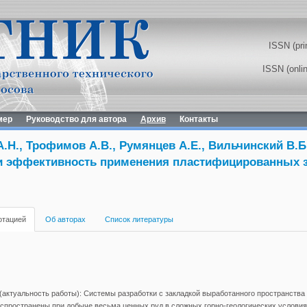
ISSN (pri
ISSN (onli
мер
Руководство для автора
Архив
Контакты
.Н., Трофимов А.В., Румянцев А.Е., Вильчинский В.Б
и эффективность применения пластифицированных 
отацией
Об авторах
Список литературы
(актуальность работы): Системы разработки с закладкой выработанного пространств
пространены при добыче весьма ценных руд в сложных горно-геологических условия