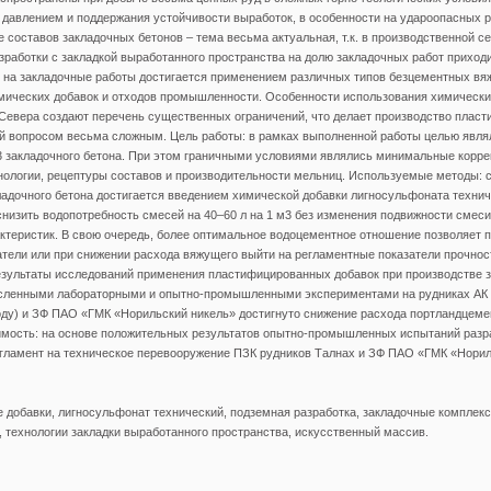
давлением и поддержания устойчивости выработок, в особенности на удароопасных р
составов закладочных бетонов – тема весьма актуальная, т.к. в производственной с
работки с закладкой выработанного пространства на долю закладочных работ приход
 на закладочные работы достигается применением различных типов безцементных вя
мических добавок и отходов промышленности. Особенности использования химически
 Севера создают перечень существенных ограничений, что делает производство плас
й вопросом весьма сложным. Цель работы: в рамках выполненной работы целью явля
3 закладочного бетона. При этом граничными условиями являлись минимальные корре
ологии, рецептуры составов и производительности мельниц. Используемые методы: 
адочного бетона достигается введением химической добавки лигносульфоната технич
снизить водопотребность смесей на 40–60 л на 1 м3 без изменения подвижности смес
ктеристик. В свою очередь, более оптимальное водоцементное отношение позволяет 
тели или при снижении расхода вяжущего выйти на регламентные показатели прочност
езультаты исследований применения пластифицированных добавок при производстве 
исленными лабораторными и опытно-промышленными экспериментами на рудниках А
оду) и ЗФ ПАО «ГМК «Норильский никель» достигнуто снижение расхода портландцемент
имость: на основе положительных результатов опытно-промышленных испытаний разр
егламент на техническое перевооружение ПЗК рудников Талнах и ЗФ ПАО «ГМК «Норил
добавки, лигносульфонат технический, подземная разработка, закладочные комплек
 технологии закладки выработанного пространства, искусственный массив.