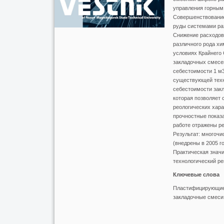
управления горным 
Совершенствование 
руды системами раз
Снижение расходов
различного рода хи
условиях Крайнего
закладочных смесе
себестоимости 1 м
существующей техн
себестоимости закл
которая позволяет 
реологических хара
прочностные показа
работе отражены р
Результат: многоч
(внедрены в 2005 г
Практическая знач
технологический р
Ключевые слова
Пластифицирующие 
закладочные смеси,