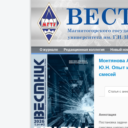
О журнале
Редакционная коллегия
Новый но
Монтянова А
Ю.Н. Опыт 
смесей
Статья с анн
Аннотация
Постановка задачи 
смесями широко рас