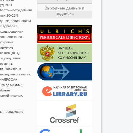
удниках.
Выходные данные и
ебестоимости добычи
подписка
ится 20–25%.
жущих, вовлечением
х добавок в
тифицированных
лось снижение
ктировки
снижение
еского (ЛСТ),
и и ухудшения
повысить
и. Новизна: в
закладочных смесей.
К «АЛРОСА»
а до 50 кг/м3.
аботан
ьский никель».
сы, твердеющие