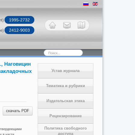
1995-2732
nt)
2412-9003
ne)
Искать...
., Наговицин
закладочных
Устав журнала
Тематика и рубрики
Издательская этика
скачать PDF
Рецензирование
Политика свободного
а твердеющими
доступа
х в части