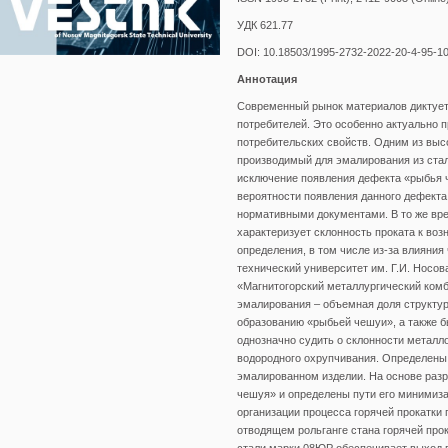
УДК 621.77
DOI: 10.18503/1995-2732-2022-20-4-95-1
Аннотация
Современный рынок материалов диктует
потребителей. Это особенно актуально
потребительских свойств. Одним из выс
производимый для эмалирования из стал
исключение появления дефекта «рыбья ч
вероятности появления данного дефекта
нормативными документами. В то же вре
характеризует склонность проката к во
определения, в том числе из-за влияни
технический университет им. Г.И. Носо
«Магнитогорский металлургический ком
эмалирования – объемная доля структур
образованию «рыбьей чешуи», а также б
однозначно судить о склонности металл
водородного охрупчивания. Определены
эмалированном изделии. На основе раз
чешуя» и определены пути его минимизац
организации процесса горячей прокатки
отводящем рольганге стана горячей прок