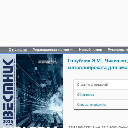
О журнале
Редакционная коллегия
Новый номер
Руководств
Голубчик Э.М., Чикишев 
металлопроката для эма
Статья с аннотацией
Об авторах
Список литературы
ISSN 1995-2732 (Print), 2412-9003 (Online