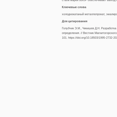
стали марки 08ЮР обеспечивает выход г
Ключевые слова
холоднокатаный металлопрокат, эмалиро
Для цитирования
Голубчик Э.М., Чикишев Д.Н. Разработка
определения. // Вестник Магнитогорского
101. https://doi.org/10.18503/1995-2732-2