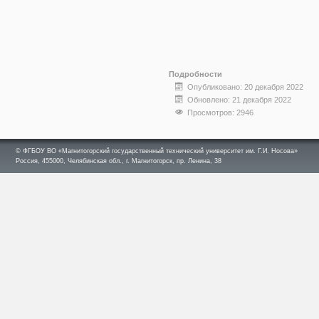
Подробности
Опубликовано: 20 декабря 2022
Обновлено: 21 декабря 2022
Просмотров: 2946
© ФГБОУ ВО «Магнитогорский государственный технический университет им. Г.И. Носова»
Россия, 455000, Челябинская обл., г. Магнитогорск, пр. Ленина, 38