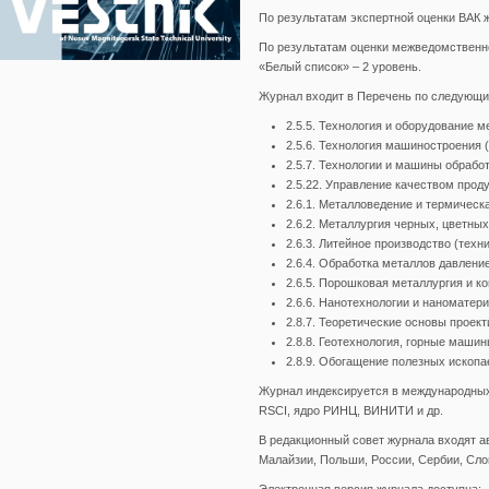
По результатам экспертной оценки ВАК ж
По результатам оценки межведомственн
«Белый список» – 2 уровень.
Журнал входит в Перечень по следующ
2.5.5. Технология и оборудование м
2.5.6. Технология машиностроения (
2.5.7. Технологии и машины обрабо
2.5.22. Управление качеством прод
2.6.1. Металловедение и термическа
2.6.2. Металлургия черных, цветных
2.6.3. Литейное производство (техн
2.6.4. Обработка металлов давление
2.6.5. Порошковая металлургия и к
2.6.6. Нанотехнологии и наноматери
2.8.7. Теоретические основы проек
2.8.8. Геотехнология, горные машин
2.8.9. Обогащение полезных ископа
Журнал индексируется в международных и р
RSCI, ядро РИНЦ, ВИНИТИ и др.
В редакционный совет журнала входят ав
Малайзии, Польши, России, Сербии, Сло