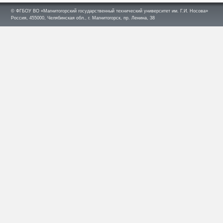
© ФГБОУ ВО «Магнитогорский государственный технический университет им. Г.И. Носова»
Россия, 455000, Челябинская обл., г. Магнитогорск, пр. Ленина, 38