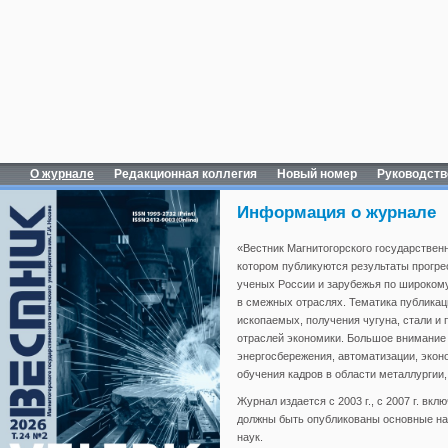
О журнале
Редакционная коллегия
Новый номер
Руководств
Информация о журнале
«Вестник Магнитогорского государственн
котором публикуются результаты прогр
ученых России и зарубежья по широкому
в смежных отраслях. Тематика публикац
ископаемых, получения чугуна, стали и 
отраслей экономики. Большое внимание
энергосбережения, автоматизации, эконо
обучения кадров в области металлургии
Журнал издается с 2003 г., с 2007 г. в
должны быть опубликованы основные нау
наук.