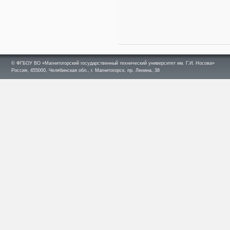
© ФГБОУ ВО «Магнитогорский государственный технический университет им. Г.И. Носова»
Россия, 455000, Челябинская обл., г. Магнитогорск, пр. Ленина, 38