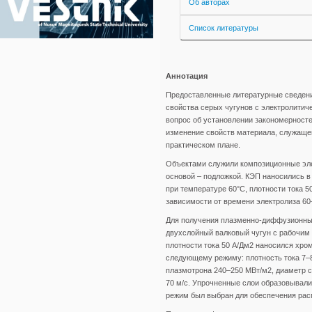
Об авторах
Список литературы
Аннотация
Предоставленные литературные сведени
свойства серых чугунов с электролитич
вопрос об установлении закономерносте
изменение свойств материала, служащег
практическом плане.
Объектами служили композиционные эле
основой – подложкой. КЭП наносились в 
при температуре 60°С, плотности тока 
зависимости от времени электролиза 6
Для получения плазменно-диффузионных
двухслойный валковый чугун с рабочим 
плотности тока 50 А/Дм2 наносился хро
следующему режиму: плотность тока 7–
плазмотрона 240–250 МВт/м2, диаметр с
70 м/с. Упрочненные слои образовывали
режим был выбран для обеспечения рас