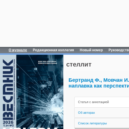
О журнале
Редакционная коллегия
Новый номер
Руководств
стеллит
Бертранд Ф., Мовчан И.
наплавка как перспек
Статья с аннотацией
Об авторах
Список литературы