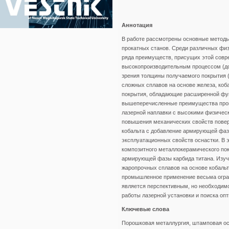
Аннотация
В работе рассмотрены основные методы
прокатных станов. Среди различных фи
ряда преимуществ, присущих этой совре
высокопроизводительным процессом (до 
зрения толщины получаемого покрытия (
сложных сплавов на основе железа, коба
покрытия, обладающие расширенной фун
вышеперечисленные преимущества проце
лазерной наплавки с высокими физичес
повышения механических свойств поверх
кобальта с добавление армирующей фаз
эксплуатационных свойств оснастки. В 
композитного металлокерамического пок
армирующей фазы карбида титана. Изуч
жаропрочных сплавов на основе кобаль
промышленное применение весьма огран
является перспективным, но необходим
работы лазерной установки и поиска оп
Ключевые слова
Порошковая металлургия, штамповая осн