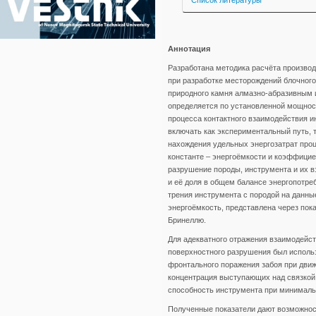
Список литературы
Аннотация
Разработана методика расчёта произво
при разработке месторождений блочного
природного камня алмазно-абразивным 
определяется по установленной мощнос
процесса контактного взаимодействия и
включать как экспериментальный путь, т
нахождения удельных энергозатрат про
константе – энергоёмкости и коэффици
разрушение породы, инструмента и их в
и её доля в общем балансе энергопотр
трения инструмента с породой на данны
энергоёмкость, представлена через пок
Бринеллю.
Для адекватного отражения взаимодейст
поверхностного разрушения был исполь
фронтального поражения забоя при дви
концентрация выступающих над связкой
способность инструмента при минималь
Полученные показатели дают возможнос