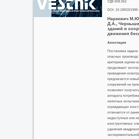
УДК 658.562
DOI: 10.18503/1995
Наркевич М.Ю.
Д.А., Черныше
зданий и соо
движения бес
Аннотация
Постановка задачи 
опасных производст
критериев оценки и
продолжают эксплу
проведения осмотра
предлагается новый
сооружений на про
позволяет получить
аппарата потребова
пилотных испытаний
ограждающих констр
отличается от ране
недоступные или н
конструктивных эле
удаления квадрокоп
экспериментальной 