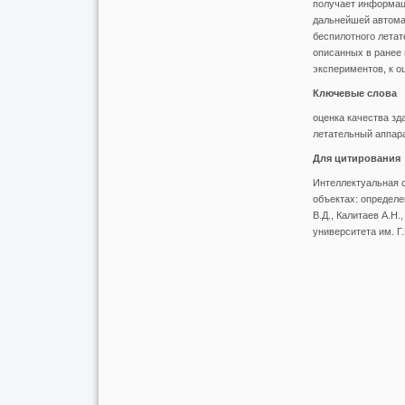
получает информаци
дальнейшей автома
беспилотного летат
описанных в ранее
экспериментов, к о
Ключевые слова
оценка качества зд
летательный аппара
Для цитирования
Интеллектуальная с
объектах: определе
В.Д., Калитаев А.Н.
университета им. Г.И