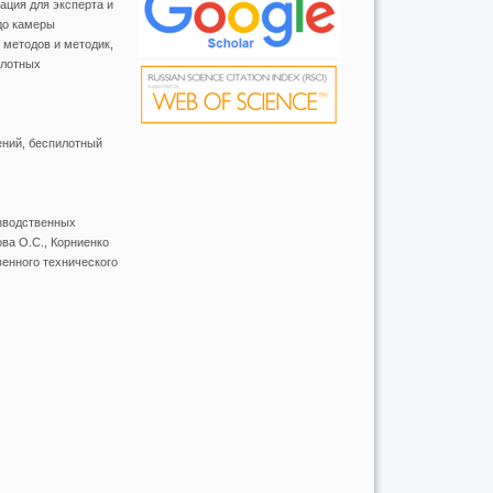
ация для эксперта и
до камеры
 методов и методик,
илотных
ений, беспилотный
изводственных
ва О.С., Корниенко
венного технического