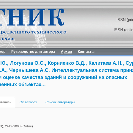
ISSN (pri
ISSN (onli
мер
Руководство для автора
Архив
Контакты
Ю., Логунова О.С., Корниенко В.Д., Калитаев А.Н., Су
.А., Чернышева А.С. Интеллектуальная система прин
 оценке качества зданий и сооружений на опасных
енных объектах...
отацией
Об авторах
Список литературы
t), 2412-9003 (Online)