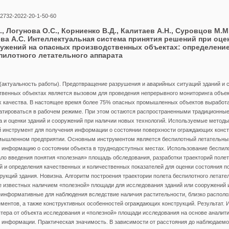
-2732-2022-20-1-50-60
, Логунова О.С., Корниенко В.Д., Калитаев А.Н., Суровцов М.М.
ва А.С. Интеллектуальная система принятия решений при оце
ружений на опасных производственных объектах: определение
пилотного летательного аппарата
(актуальность работы). Предотвращение разрушения и аварийных ситуаций зданий и 
венных объектах является вызовом для проведения непрерывного мониторинга объек
х качества. В настоящее время более 75% опасных промышленных объектов выработа
атироваться в рабочем режиме. При этом остаются распространенными традиционные
 и оценки зданий и сооружений при наличии новых технологий. Используемые методы
 инструмент для получения информации о состоянии поверхности ограждающих конст
мышленном предприятии. Основным инструментом является беспилотный летательный
 информацию о состоянии объекта в труднодоступных местах. Использование беспило
ло введения понятия «полезная» площадь обследования, разработки траекторий полет
 и определения качественных и количественных показателей для оценки состояния п
укций здания. Новизна. Алгоритм построения траектории полета беспилотного летате
е известных наличием «полезной» площади для исследования зданий или сооружений и
еинформативные для наблюдения вследствие наличия растительности, близко распол
ментов, а также конструктивных особенностей ограждающих конструкций. Результат. 
тера от объекта исследования и «полезной» площади исследования на основе аналити
информации. Практическая значимость. В зависимости от расстояния до наблюдаемо