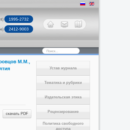
1995-2732
nt)
2412-9003
ne)
Искать...
ровцов М.М.,
ятия
Устав журнала
Тематика и рубрики
Издательская этика
Рецензирование
скачать PDF
Политика свободного
доступа