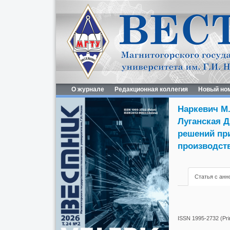
О журнале
Редакционная коллегия
Новый но
Наркевич М.
Луганская Д
решений при
производств
Статья с анн
ISSN 1995-2732 (Prin