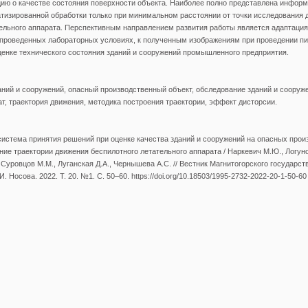
ю о качестве состояния поверхности объекта. Наиболее полно представлена информ
тизированной обработки только при минимальном расстоянии от точки исследования 
ельного аппарата. Перспективным направлением развития работы является адаптация
 проведенных лабораторных условиях, к полученным изображениям при проведении п
ценке технического состояния зданий и сооружений промышленного предприятия.
аний и сооружений, опасный производственный объект, обследование зданий и сооруж
т, траектория движения, методика построения траектории, эффект дисторсии.
истема принятия решений при оценке качества зданий и сооружений на опасных про
ние траектории движения беспилотного летательного аппарата / Наркевич М.Ю., Логуно
, Суровцов М.М., Луганская Д.А., Чернышева А.С. // Вестник Магнитогорского государст
. Носова. 2022. Т. 20. №1. С. 50–60. https://doi.org/10.18503/1995-2732-2022-20-1-50-60