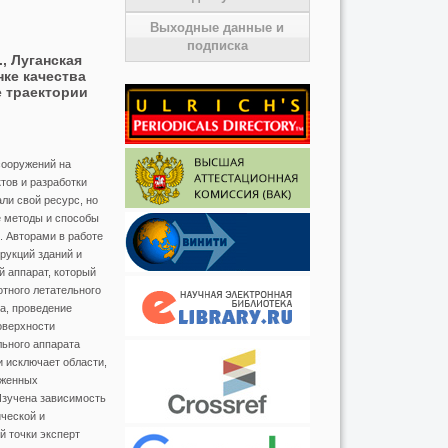
Выходные данные и
подписка
, Луганская
нке качества
 траектории
сооружений на
тов и разработки
ли свой ресурс, но
 методы и способы
. Авторами в работе
рукций зданий и
 аппарат, который
тного летательного
а, проведение
оверхности
льного аппарата
 исключает области,
оженных
Изучена зависимость
ческой и
й точки эксперт