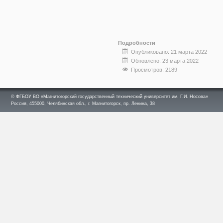
Подробности
Опубликовано: 21 марта 2022
Обновлено: 23 марта 2022
Просмотров: 2189
© ФГБОУ ВО «Магнитогорский государственный технический университет им. Г.И. Носова»
Россия, 455000, Челябинская обл., г. Магнитогорск, пр. Ленина, 38