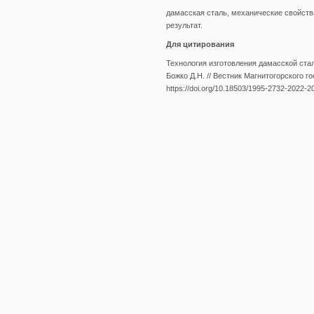
дамасская сталь, механические свойств
результат.
Для цитирования
Технология изготовления дамасской стали
Божко Д.Н. // Вестник Магнитогорского го
https://doi.org/10.18503/1995-2732-2022-2