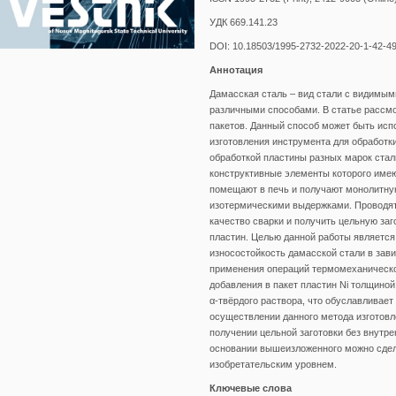
УДК 669.141.23
DOI: 10.18503/1995-2732-2022-20-1-42-4
Аннотация
Дамасская сталь – вид стали с видимым
различными способами. В статье рассм
пакетов. Данный способ может быть испол
изготовления инструмента для обработк
обработкой пластины разных марок стал
конструктивные элементы которого име
помещают в печь и получают монолитную
изотермическими выдержками. Проводят 
качество сварки и получить цельную за
пластин. Целью данной работы является 
износостойкость дамасской стали в зав
применения операций термомеханическо
добавления в пакет пластин Ni толщиной
α-твёрдого раствора, что обуславливает
осуществлении данного метода изготовл
получении цельной заготовки без внутр
основании вышеизложенного можно сдела
изобретательским уровнем.
Ключевые слова