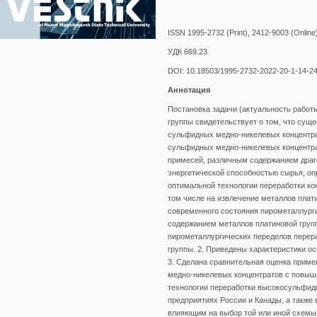
ISSN 1995-2732 (Print), 2412-9003 (Online
УДК 669.23
DOI: 10.18503/1995-2732-2022-20-1-14-2
Аннотация
Постановка задачи (актуальность работ
группы свидетельствует о том, что сущ
сульфидных медно-никелевых концентрат
сульфидных медно-никелевых концентр
примесей, различным содержанием драг
энергетической способностью сырья, оп
оптимальной технологии переработки ко
том числе на извлечение металлов плат
современного состояния пирометаллург
содержанием металлов платиновой групп
пирометаллургических переделов перер
группы. 2. Приведены характеристики ос
3. Сделана сравнительная оценка приме
медно-никелевых концентратов с повыш
технологии переработки высокосульфид
предприятиях России и Канады, а также
влияющим на выбор той или иной схемы