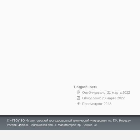
Подробности
Опубликовано: 21 марта 2022
Обновлено: 23 марта 2022
Просмотров: 2248
© ФГБОУ ВО «Магнитогорский государственный технический университет им. Г.И. Носова»
Россия, 455000, Челябинская обл., г. Магнитогорск, пр. Ленина, 38