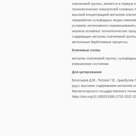
платиновой группы, является в первую 
технологических показателей головных
высокой концентрацией металлов платин
переработки сульфидных медно-никелев
условиях интенсивного перемешивания 
анализа основных технологических про
содержащих металлы платиновой группы
автогенные барботажные процессы.
Ключевые слова
металлы платиновой группы, сульфидные
взвешенном состоянии.
Для цитирования
Богатырев Д.М., Петров Г.В., Цымбулов
руд с высоким содержанием металлов пл
Магнитогорского государственного технич
https://doi.org/10.18503/1995-2732-2022-2