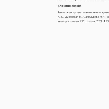
Для цитирования
Реализация процесса нанесения покрыт
Ю.С., Дубенская М., Самодурова М.Н., Тр
университета им. Г.И. Носова. 2021. Т.19.