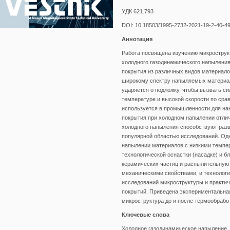
УДК 621.793
DOI: 10.18503/1995-2732-2021-19-2-40-4
Аннотация
Работа посвящена изучению микрострук
холодного газодинамического напылени
покрытия из различных видов материало
широкому спектру напыляемых материал
ударяется о подложку, чтобы вызвать с
температуре и высокой скорости по сра
используется в промышленности для на
покрытия при холодном напылении отлич
холодного напыления способствуют раз
популярной областью исследований. Од
напылении материалов с низкими темпер
технологической оснастки (насадке) и 
керамических частиц и распылительную
механическими свойствами, и технологи
исследований микроструктуры и практич
покрытий. Приведена экспериментальная
микроструктура до и после термообрабо
Ключевые слова
Холодное газодинамическое напыление, 