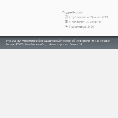
Подробности
Опубликовано: 24 июня 2021
Обновлено: 25 июня 2021
Просмотров: 2426
© ФГБОУ ВО «Магнитогорский государственный технический университет им. Г.И. Носова»
Россия, 455000, Челябинская обл., г. Магнитогорск, пр. Ленина, 38