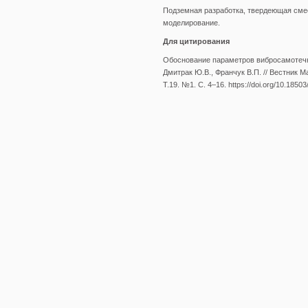
Подземная разработка, твердеющая сме
моделирование.
Для цитирования
Обоснование параметров вибросамотечно
Дмитрак Ю.В., Франчук В.П. // Вестник М
Т.19. №1. С. 4–16. https://doi.org/10.185