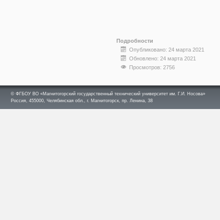
Подробности
Опубликовано: 24 марта 2021
Обновлено: 24 марта 2021
Просмотров: 2756
© ФГБОУ ВО «Магнитогорский государственный технический университет им. Г.И. Носова»
Россия, 455000, Челябинская обл., г. Магнитогорск, пр. Ленина, 38