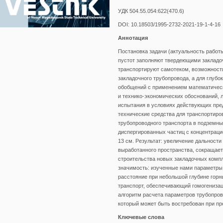
УДК 504.55.054:622(470.6)
DOI: 10.18503/1995-2732-2021-19-1-4-16
Аннотация
Постановка задачи (актуальность работ
пустот заполняют твердеющими заклад
транспортируют самотеком, возможности
закладочного трубопровода, а для глуб
обобщений с применением математическ
и технико-экономических обоснований,
испытания в условиях действующих пред
технические средства для транспортиро
трубопроводного транспорта в подземны
диспергированных частиц с концентрацие
13 см. Результат: увеличение дальност
выработанного пространства, сокращает
строительства новых закладочных комп
значимость: изученные нами параметры
расстояние при небольшой глубине горн
транспорт, обеспечивающий гомогенизац
алгоритм расчета параметров трубопров
который может быть востребован при п
Ключевые слова