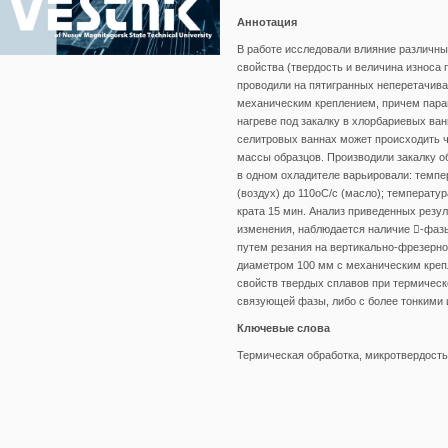
Аннотация
В работе исследовали влияние различн
свойства (твердость и величина износа 
проводили на пятигранных неперетачива
механическим креплением, причем параме
нагреве под закалку в хлорбариевых ван
селитровых ваннах может происходить ч
массы образцов. Производили закалку о
в одном охладителе варьировали: темпер
(воздух) до 110оС/с (масло); температур
крата 15 мин. Анализ приведенных резул
изменения, наблюдается наличие -фазы
путем резания на вертикально-фрезерно
диаметром 100 мм с механическим кре
свойств твердых сплавов при термическ
связующей фазы, либо с более тонкими 
Ключевые слова
Термическая обработка, микротвердость,