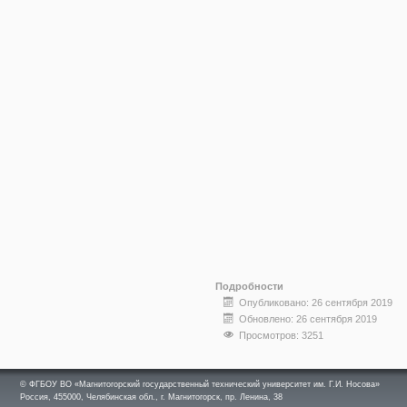
Подробности
Опубликовано: 26 сентября 2019
Обновлено: 26 сентября 2019
Просмотров: 3251
© ФГБОУ ВО «Магнитогорский государственный технический университет им. Г.И. Носова»
Россия, 455000, Челябинская обл., г. Магнитогорск, пр. Ленина, 38