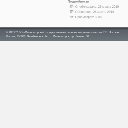
Подробности
Опубликовано: 26 марта 2019
Обновлено: 26 марта 2019
Просмотров: 3294
© ФГБОУ ВО «Магнитогорский государственный технический университет им. Г.И. Носова»
Россия, 455000, Челябинская обл., г. Магнитогорск, пр. Ленина, 38