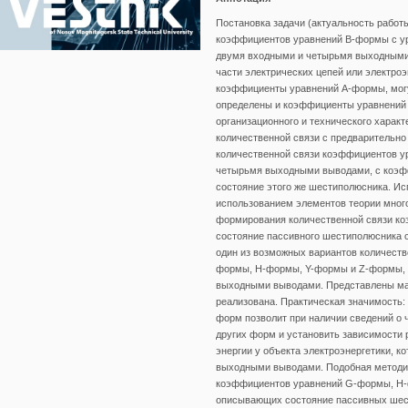
Постановка задачи (актуальность работы
коэффициентов уравнений В-формы с у
двумя входными и четырьмя выходными
части электрических цепей или электро
коэффициенты уравнений А-формы, могу
определены и коэффициенты уравнений 
организационного и технического харак
количественной связи с предваритель
количественной связи коэффициентов 
четырьмя выходными выводами, с коэ
состояние этого же шестиполюсника. И
использованием элементов теории мног
формирования количественной связи к
состояние пассивного шестиполюсника 
один из возможных вариантов количест
формы, H-формы, Y-формы и Z-формы, 
выходными выводами. Представлены ма
реализована. Практическая значимость
форм позволит при наличии сведений о
других форм и установить зависимости
энергии у объекта электроэнергетики,
выходными выводами. Подобная методик
коэффициентов уравнений G-формы, H-
описывающих состояние пассивных шес