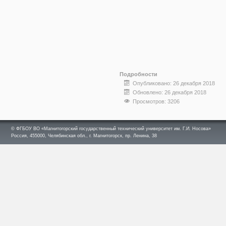
Подробности
Опубликовано: 26 декабря 2018
Обновлено: 26 декабря 2018
Просмотров: 3206
© ФГБОУ ВО «Магнитогорский государственный технический университет им. Г.И. Носова»
Россия, 455000, Челябинская обл., г. Магнитогорск, пр. Ленина, 38