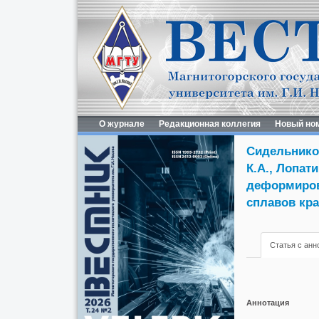
О журнале
Редакционная коллегия
Новый но
Сидельников
К.А., Лопат
деформиров
сплавов кра
Статья с анн
Аннотация