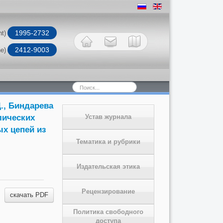
1995-2732
nt)
2412-9003
ne)
Искать...
., Биндарева
лических
Устав журнала
х цепей из
Тематика и рубрики
Издательская этика
Рецензирование
скачать PDF
Политика свободного
доступа