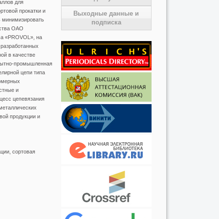
аллов для
товой прокатки и
Выходные данные и
ь минимизировать
подписка
дства ОАО
ма «PROVOL», на
 разработанных
ой в качестве
Опытно-промышленная
елирной цепи типа
номерных
стные и
цесс цепевязания
иметаллических
вой продукции и
ции, сортовая