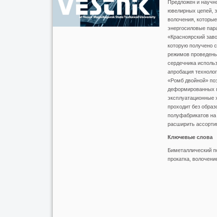
Предложен и научн
ювелирных цепей, 
волочения, которы
энергосиловые пар
«Красноярский зав
которую получено 
режимов проведены
сердечника использ
апробация технолог
«Ромб двойной» по
деформированных п
эксплуатационные х
проходит без образ
полуфабрикатов на 
расширить ассорти
Ключевые слова
Биметаллический по
прокатка, волочени