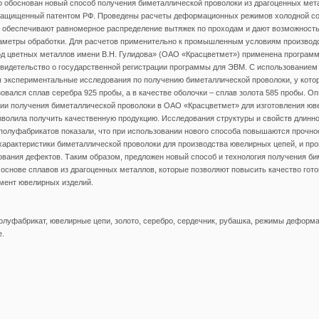
о обоснован новый способ получения биметаллической проволоки из драгоценных мет
защищенный патентом РФ. Проведены расчеты деформационных режимов холодной сор
е обеспечивают равномерное распределение вытяжек по проходам и дают возможност
аметры обработки. Для расчетов применительно к промышленным условиям произво
од цветных металлов имени В.Н. Гулидова» (ОАО «Красцветмет») применена програм
свидетельство о государственной регистрации программы для ЭВМ. С использованием
 экспериментальные исследования по получению биметаллической проволоки, у котор
овался сплав серебра 925 пробы, а в качестве оболочки – сплав золота 585 пробы. 
ии получения биметаллической проволоки в ОАО «Красцветмет» для изготовления юв
зволила получить качественную продукцию. Исследования структуры и свойств длин
олуфабрикатов показали, что при использовании нового способа повышаются прочно
арактеристики биметаллической проволоки для производства ювелирных цепей, и про
ования дефектов. Таким образом, предложен новый способ и технология получения б
основе сплавов из драгоценных металлов, которые позволяют повысить качество гото
мент ювелирных изделий.
луфабрикат, ювелирные цепи, золото, серебро, сердечник, рубашка, режимы деформа
е.