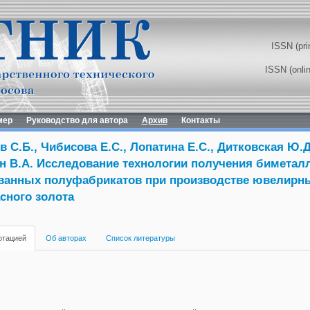
ISSN (pri
ISSN (onli
мер
Руководство для автора
Архив
Контакты
 С.Б., Чибисова Е.С., Лопатина Е.С., Дитковская Ю.Д
ин В.А. Исследование технологии получения биметал
анных полуфабрикатов при производстве ювелирны
сного золота
отацией
Об авторах
Список литературы