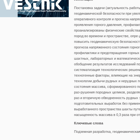
Постановка задачи (актуальность работ
геодинамической безопасности при уве
оперативного контроля и прогноза напр
проявления горного давления, профилак
проанализированы физические свойства 
пород во времени и пространстве, опре
повысить геодинамическую безопасность
прогноза напряженного состояния горно
профилактики и предотвращения горных
шахтных, лабораторных и математически
обобщение результатов исследований по
систематизация технологических решен
техногенные факторы, влияющие на энер
технологии добычи рудных и нерудных п
состояния массива, сформированного 
раз-рушения породных целиков, разделя
раз и вторичную обводненность рудных 
подготовительных выработок без примен
выработанного пространства шахты путе
насыщенность массива в 0,3 раза при о
Ключевые слова
Подземная разработка, геодинамическая