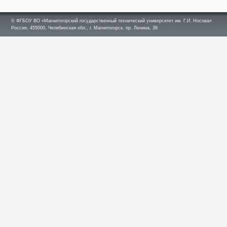
© ФГБОУ ВО «Магнитогорский государственный технический университет им. Г.И. Носова»
Россия, 455000, Челябинская обл., г. Магнитогорск, пр. Ленина, 38