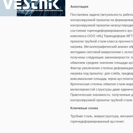
Аннотация
Постановка задачи (актуальность работ
контролируемой прокатки на формирован
контролируемой прокатки низкоуглероди
состояние горячедеформированного аус
комплекса ООО «ИЦ Термодеформ-МГТУ»
прокатки трубной стали класса прочнос
нагрева. Металлографический анализ о
методами световой микроскопии с испо
получены следующие закономерности: п
обжатием среднее значение площади ауст
Фактор увеличения степени деформации
нагрева под прокатку: для сляба, предв
максимальная площадь зерна аустенита 
Критическая степень обжатия стали марк
мелкозернистой структуры даже единичн
Практическая значимость: полученные 
контролируемой прокатки трубной стал
Ключевые слова
Трубная сталь, микроструктура, механи
горячедеформированный аустенит.