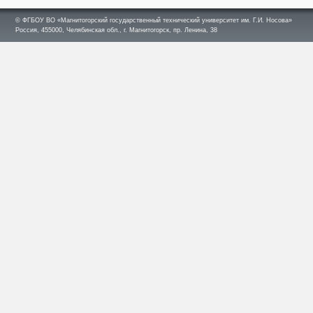
© ФГБОУ ВО «Магнитогорский государственный технический университет им. Г.И. Носова»
Россия, 455000, Челябинская обл., г. Магнитогорск, пр. Ленина, 38