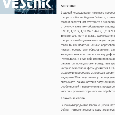
Аннотация
Задачей исследования являлась проверка
феррита в бескарбидном бейните, а такж
фазе и остаточном аустените с экспер
структуру, кинетику образования и пове
0,98 С, 1,52 Si, 1,91 Mn, 1,44 Cr, 0,11
тетрагональности α'-фазы, заключается
феррита и наблюдаемыми концентрациями
фазы тонких пластин Fe16C2, образовав
низкоуглеродистыми образованиями, а 
толщины этих пластин, поскольку дифр
Результаты. В ходе бейнитного превраще
снижается, по-видимому, вследствие диф
когда количество α'-фазы достигает 41%
выдержки содержание углерода в феррите
выдержки 30 ч содержание углерода уме
значимость заключается в получении н
особенностей и невыясненных процессов
класса и режимов термической обработк
Ключевые слова
Высокоуглеродистая марганец-кремниста
бейнит, тетрагональность кристаллическ