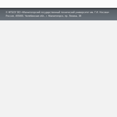
© ФГБОУ ВО «Магнитогорский государственный технический университет им. Г.И. Носова»
Россия, 455000, Челябинская обл., г. Магнитогорск, пр. Ленина, 38