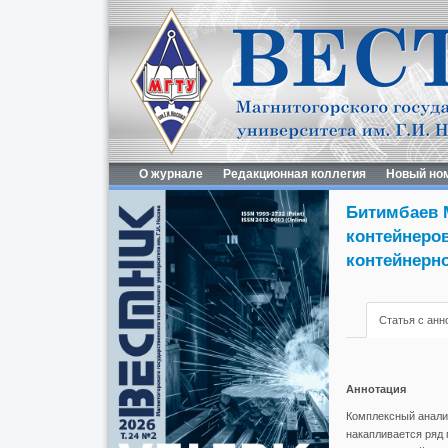
О журнале
Редакционная коллегия
Новый но
Битимбаев М
контейнеров
контейнерно
Статья с анн
Аннотация
Комплексный анализ
накапливается ряд 