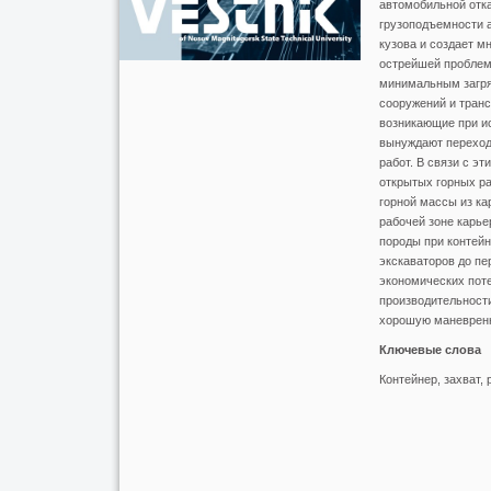
автомобильной отка
грузоподъемности 
кузова и создает м
острейшей проблемо
минимальным загря
сооружений и тран
возникающие при ис
вынуждают переходи
работ. В связи с э
открытых горных р
горной массы из ка
рабочей зоне карье
породы при контейн
экскаваторов до пе
экономических поте
производительности
хорошую маневренн
Ключевые слова
Контейнер, захват,