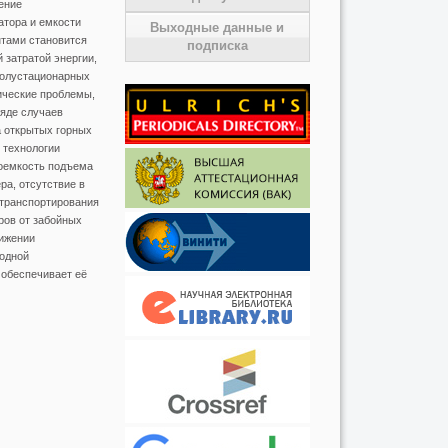
ение
атора и емкости
Выходные данные и
нтами становится
подписка
 затратой энергии,
полустационарных
ические проблемы,
ряде случаев
а открытых горных
 технологии
оемкость подъема
ра, отсутствие в
 транспортирования
ров от забойных
нижении
годной
 обеспечивает её