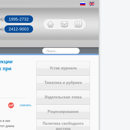
1995-2732
nt)
2412-9003
ne)
Искать...
укции
х при
Устав журнала
Тематика и рубрики
Издательская этика
скачать
Рецензирование
о в них
Политика свободного
тет длина
доступа