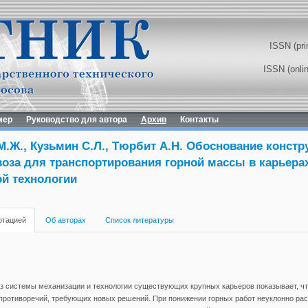
ISSN (pri
ISSN (onli
мер
Руководство для автора
Архив
Контакты
.Ж., Кузьмин С.Л., Тюрбит А.Н. Обоснование констр
оза для транспортирования горной массы в карьера
й технологии
отацией
Об авторах
Список литературы
 системы механизации и технологии существующих крупных карьеров показывает, чт
противоречий, требующих новых решений. При понижении горных работ неуклонно рас