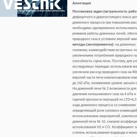
Аннотация
Постановка задач (актуальность рабо
дефицитного и дорогостоящего кокса це
доменного процесса при повышении расх
необходимо одновременно использоват
режимов работы доменных печей, обесп
природного газа в условиях верхней л
методы (эксперименты):
на доменных 
силовому взаимодействию встречных пот
увеличением потребления природного га
способность горна печи. Поэтому для у
исследуемых периодах использовали мар
увеличили расход природного газа на 80
верхней части печи компенсировали изм
до 142 кПа, понижением уровня засыпи о
На доменной печи № 2 возможности для 
давления колошникового газа на 4 кПа 
горячей прочности окатышей по LTD+6,3
хода доменного процесса со снижением 
определяющей роли силового взаимодей
использованием мероприятий, компенси
доменной печи № 10, снизили коэффицие
использования H2 и CO. Коэффициент за
степень использования водорода и моноо