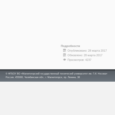
Подробности
Опубликовано: 28 марта 2017
Обновлено: 28 марта 2017
Просмотров: 4237
© ФГБОУ ВО «Магнитогорский государственный технический университет им. Г.И. Носова»
Россия, 455000, Челябинская обл., г. Магнитогорск, пр. Ленина, 38