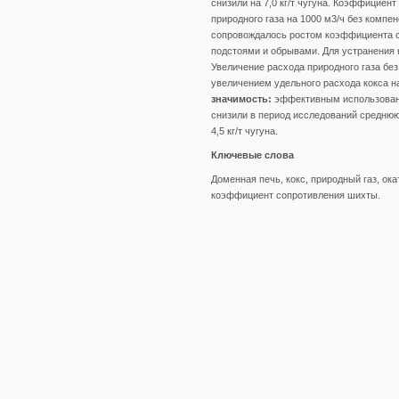
снизили на 7,0 кг/т чугуна. Коэффициен
природного газа на 1000 м3/ч без компе
сопровождалось ростом коэффициента со
подстоями и обрывами. Для устранения 
Увеличение расхода природного газа бе
увеличением удельного расхода кокса на 
значимость:
эффективным использовани
снизили в период исследований среднюю
4,5 кг/т чугуна.
Ключевые слова
Доменная печь, кокс, природный газ, ок
коэффициент сопротивления шихты.