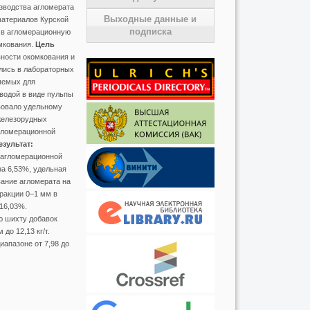
зводства агломерата
Выходные данные и
материалов Курской
подписка
 в агломерационную
омкования.
Цель
ности окомкования и
лись в лабораторных
яемых для
водой в виде пульпы
вовало удельному
железорудных
агломерационной
езультат:
 агломерационной
на 6,53%, удельная
вание агломерата на
ракции 0–1 мм в
16,03%.
ю шихту добавок
о 12,13 кг/т.
апазоне от 7,98 до