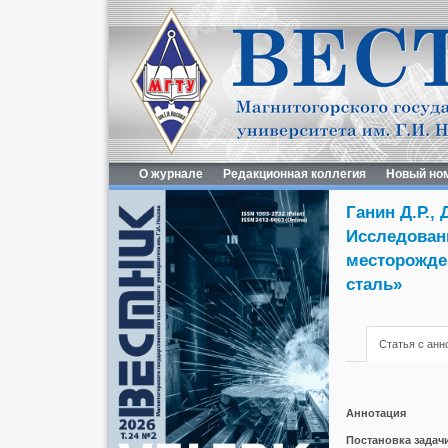
О журнале
Редакционная коллегия
Новый но
Ганин Д.Р.,
Исследован
месторожден
сталь»
Статья с анн
Аннотация
Постановка задачи