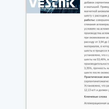
добавок серпентини
и окатышей. Привед
магнитной аномали
шихту с расходом д
работы:
совершенс
спекания агломера
условиях на аглом
производства аглом
при окомковании аг
расходу от 3,94 до 
материалов, в кото
шихты в процессе е
установлено, что с
шихты на 53,46%, в
производительность
3,35%, прочность н
шихте после окомко
Практическая зна
серпентинитомагнез
Установлено, что р
12,13 кг/т и долже
Ключевые слова
Агломерационная ши