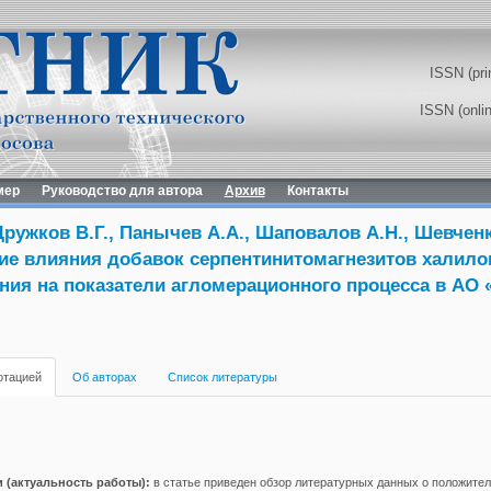
ISSN (pri
ISSN (onli
мер
Руководство для автора
Архив
Контакты
 Дружков В.Г., Панычев А.А., Шаповалов А.Н., Шевченк
ие влияния добавок серпентинитомагнезитов халило
ия на показатели агломерационного процесса в АО 
отацией
Об авторах
Список литературы
 (актуальность работы):
в статье приведен обзор литературных данных о положите