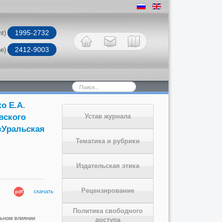
1995-2732
nt)
2412-9003
ne)
Искать...
о Е.А.
вского
Устав журнала
«Уральская
Тематика и рубрики
Издательская этика
Рецензирование
скачать
Политика свободного
льном влиянии
доступа