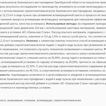
томагнезитов Халиловского месторождения Оренбургской области на показатели прои
ены результаты исследования по производству агломерата на основе железорудных 
и с использованием серпентинитомагнезитов Халиловского месторождения, вводимых
о 12,13 кг/т в виде пульпы при увлажнении агломерационной шихты в процессе её ок
твование процесса агломерации железорудных материалов для повышения эффектив
ционной шихты, качества агломерата.
Используемые методы:
исследования проводи
ерационной чаше диаметром 210 мм с использованием шихтовых материалов, примен
ерата в условиях АО «Уральская Сталь». Расход опытного материала, подаваемого с 
ломерационной шихты, изменяли от 0,5 до 1,5% от массы сухой шихты, что соответст
12,13 кг/т агломерата.
Новизна:
к элементам новизны относится способ агломерации 
ром добавки серпентинитомагнезитов подают с водой в виде пульпы при увлажнении 
ё окомкования, что позволило улучшить показатели окомкования и спекания шихты.
Р
 ростом расхода серпентинитомагнезита увеличились: прочность гранул окомкованной
ертикальная скорость спекания шихты на 35,89%, выход годного агломерата из спёка 
 агломерационной установки по годному агломерату на 25,59%, прочность на сбрасы
а удар агломерата на 22,32%. С ростом расхода серпентинитомагнезита содержание ф
вания уменьшилось на 48,71%, а сопротивление агломерата истиранию снизилось на 
чимость:
подтверждены возможность и целесообразность введения в агломерационну
итов Халиловского месторождения с водой в виде пульпы при окомковании с расходом д
ациональный расход опытной добавки в условиях АО «Уральская Сталь» находится в ди
н уточняться в производственных условиях.
хта, окомкование, спекание, агломерация, серпентинитомагнезит.