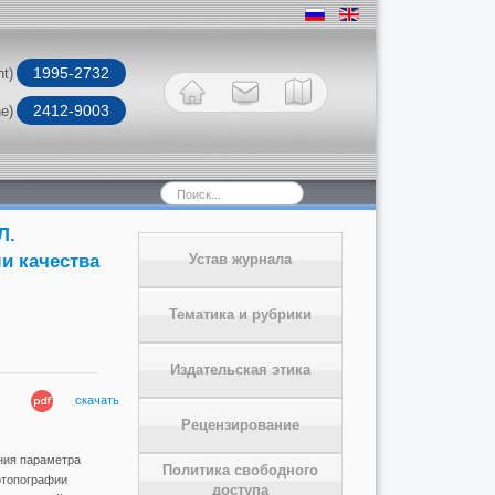
1995-2732
nt)
2412-9003
ne)
Искать...
Л.
и качества
Устав журнала
Тематика и рубрики
Издательская этика
скачать
Рецензирование
ния параметра
Политика свободного
отопографии
доступа