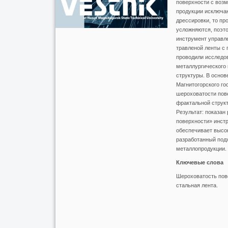
поверхности с возм
продукции исключа
дрессировки, то п
усложняются, поэт
инструмент управле
травленой ленты с
проводили исследов
металлургического
структуры. В основ
Магнитогорского го
шероховатости пов
фрактальной струк
Результат: показан
поверхности» инстр
обеспечивает высо
разработанный под
металлопродукции.
Ключевые слова
Шероховатость пове
стальная лента.