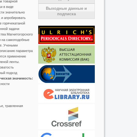
ак товарной
и в виде
Выходные данные и
сти значительно
подписка
 и апробировать
е горячекатаной
нной задачи
ства Магнитогорского
и на самоподобные
ье. Учеными
к описанию параметра
ится применение
леной ленты.
оватость
ный подход
ческая значимость:
хности
ье, травленная