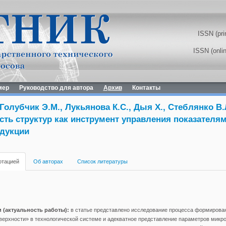
ISSN (pri
ISSN (onli
мер
Руководство для автора
Архив
Контакты
 Голубчик Э.М., Лукьянова К.С., Дыя Х., Стеблянко В.
ть структур как инструмент управления показателям
дукции
отацией
Об авторах
Список литературы
 (актуальность работы):
в статье представлено исследование процесса формирова
верхности» в технологической системе и адекватное представление параметров микр