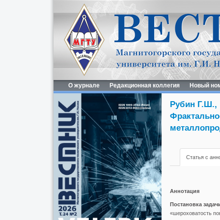
О журнале
Редакционная коллегия
Новый но
Рубин Г.Ш.,
Фрактальнос
металлопро
Статья с анн
Аннотация
Постановка задачи
«шероховатость по