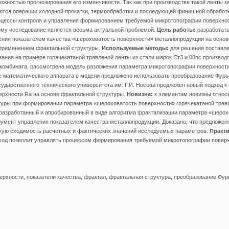
ожностью прогнозирования его изменчивости. Так как при производстве такой ленты к
ются операции холодной прокатки, термообработки и последующей финишной обработк
роцессы контроля и управления формированием требуемой микротопографии поверхно
ому исследование является весьма актуальной проблемой.
Цель работы:
разработать
ния показателем качества «шероховатость поверхности» металлопродукции на основ
 применением фрактальной структуры.
Используемые методы:
для решения поставле
ания на примере горячекатаной травленой ленты из стали марок Ст3 и 08пс производ
 комбината, рассмотрена модель разложения параметра микротопографии поверхност
е математического аппарата в модели предложено использовать преобразование Фур
сударственного технического университета им. Г.И. Носова предложен новый подход 
ерхности Ra на основе фрактальной структуры.
Новизна:
к элементам новизны относ
туры при формировании параметра «шероховатость поверхности» горячекатаной трав
 разработанный и апробированный в виде алгоритма фрактализации параметра «шерох
умент управления показателем качества металлопродукции. Доказано, что предложен
кую сходимость расчетных и фактических значений исследуемых параметров.
Практи
ход позволит управлять процессом формирования требуемой микротопографии повер
рхности, показатели качества, фрактал, фрактальная структура, преобразование Фур