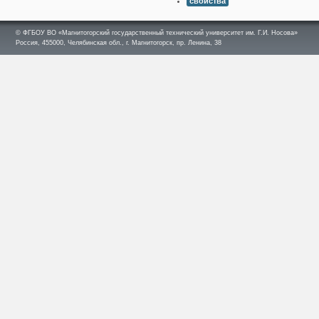
свойства
© ФГБОУ ВО «Магнитогорский государственный технический университет им. Г.И. Носова»
Россия, 455000, Челябинская обл., г. Магнитогорск, пр. Ленина, 38