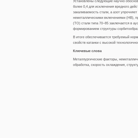
Установлены следующие научно обоснова
более 0,4 для исключения вредного дейс
закаливаемость стали, а азот упрочняе
неметаллическими включениями (НВ), 
(ТО) стали типа 70–85 заключается в ау
формированием структуры сорбитообразн
В итоге обеспечивается требуемый норм
свойств катанки с высокой технологично
Ключевые слова
Металлургические факторы, неметалличес
обработка, скорость охлаждения, структу