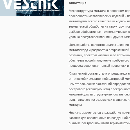
Аннотация
Микроструктура металла в основном оп
способность металлических изделий к п
металлургического качества исходной не
термической обработки на структуру и 
выборе эффективных технологических р
уровню обезуглероживания и других кач
Целью работы является анализ влияния 
металлокорд и разработка эффективной 
разливки, прокатки катанки и ее поточн
обеспечивающей получение требуемого 
процесса волочения тонкой проволоки и 
Химический состав стали определялся 
оптической и электронной растровой ми
неметаллических включений определялис
растрового (сканирующего) электронног
микротвёрдости структурных составляющ
испытывалась на разрывных машинах на
методом.
Новизна заключается в разработке науч
катанки для обеспечения на воздушной 
анализе построенной нами термокинети