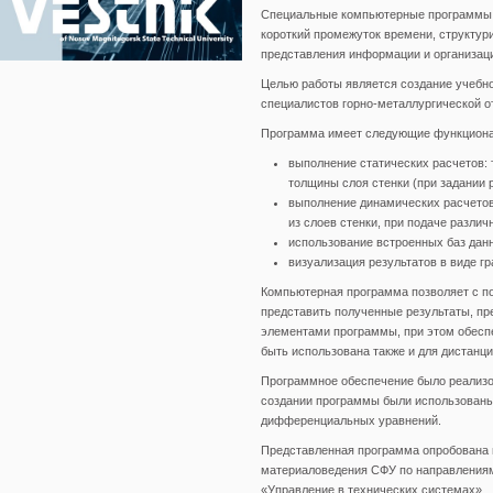
Специальные компьютерные программы п
короткий промежуток времени, структур
представления информации и организаци
Целью работы является создание учебно
специалистов горно-металлургической о
Программа имеет следующие функциона
выполнение статических расчетов: 
толщины слоя стенки (при задании 
выполнение динамических расчетов:
из слоев стенки, при подаче различ
использование встроенных баз данн
визуализация результатов в виде гр
Компьютерная программа позволяет с п
представить полученные результаты, п
элементами программы, при этом обесп
быть использована также и для дистанци
Программное обеспечение было реализов
создании программы были использованы
дифференциальных уравнений.
Представленная программа опробована в
материаловедения СФУ по направлениям
«Управление в технических системах».