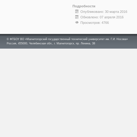
Подробности
Опубликовано: 30 марта 2016
Обновлено: 07 апреля 2016
Просмотров: 4766
© ФГБОУ ВО «Магнитогорский государственный технический университет им. Г.И. Носова»
Россия, 455000, Челябинская обл., г. Магнитогорск, пр. Ленина, 38