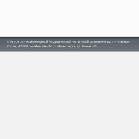
© ФГБОУ ВО «Магнитогорский государственный технический университет им. Г.И. Носова»
Россия, 455000, Челябинская обл., г. Магнитогорск, пр. Ленина, 38