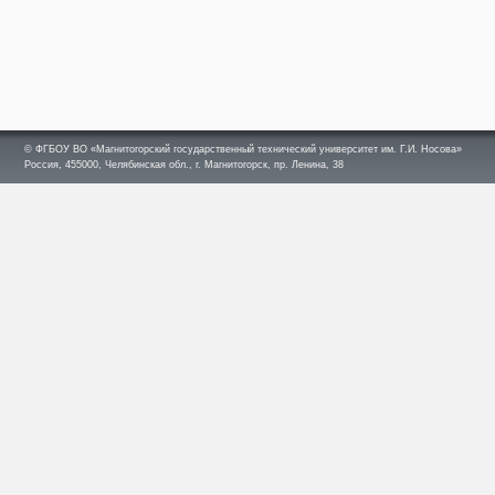
© ФГБОУ ВО «Магнитогорский государственный технический университет им. Г.И. Носова»
Россия, 455000, Челябинская обл., г. Магнитогорск, пр. Ленина, 38