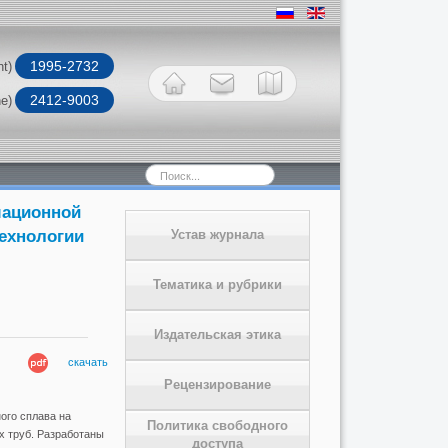
1995-2732
nt)
2412-9003
ne)
Искать...
мационной
технологии
Устав журнала
Тематика и рубрики
Издательская этика
скачать
Рецензирование
ого сплава на
Политика свободного
х труб. Разработаны
доступа