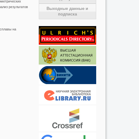
тометрических
ализ результатов
Выходные данные и
подписка
 сплавы на