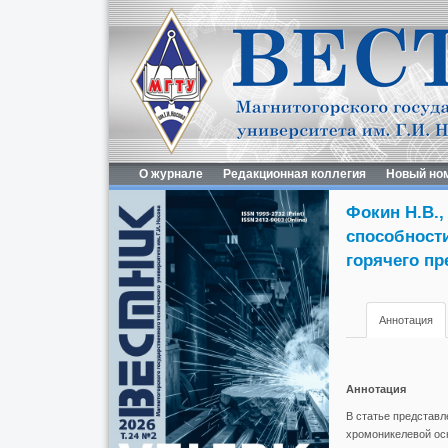
О журнале
Редакционная коллегия
Новый но
Фокин Н.В.,
способности
горячего пр
Аннотация
Аннотация
В статье представ
хромоникелевой осн