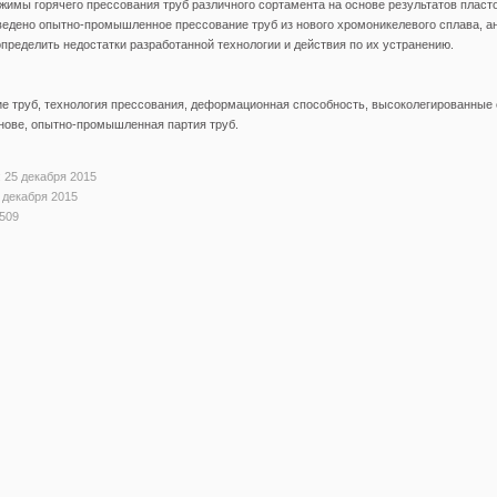
жимы горячего прессования труб различного сортамента на основе результатов плас
едено опытно-промышленное прессование труб из нового хромоникелевого сплава, ан
определить недостатки разработанной технологии и действия по их устранению.
е труб, технология прессования, деформационная способность, высоколегированные
нове, опытно-промышленная партия труб.
 25 декабря 2015
 декабря 2015
509