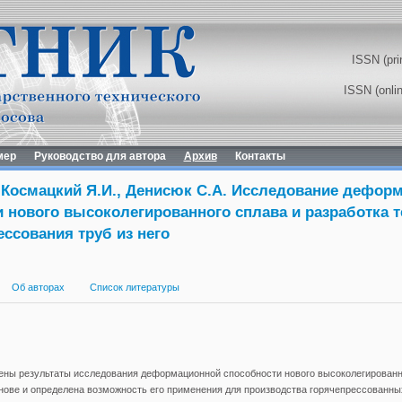
ISSN (pri
ISSN (onli
мер
Руководство для автора
Архив
Контакты
 Космацкий Я.И., Денисюк С.А. Исследование дефор
 нового высоколегированного сплава и разработка 
ессования труб из него
Об авторах
Список литературы
лены результаты исследования деформационной способности нового высоколегированн
ове и определена возможность его применения для производства горячепрессованны