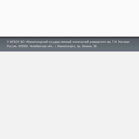
© ФГБОУ ВО «Магнитогорский государственный технический университет им. Г.И. Носова»
Россия, 455000, Челябинская обл., г. Магнитогорск, пр. Ленина, 38