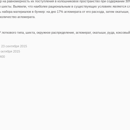
р на равномерность их поступления в колошниковое пространство при содержании 3
и шихты. Выявили, что наиболее рациональным в существующих условиях является 
 набора материалов в бункер: на дно 17% агломерата от его расхода, затем окатыши,
количество агломерата.
 лоткового типа, шихта, окружное распределение, агломерат, окатыши, руда, коксовый
 23 сентября 2015
 октября 2015
400