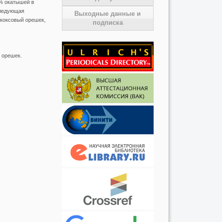
0% окатышей в
следующая
Выходные данные и
 коксовый орешек,
подписка
 орешек.