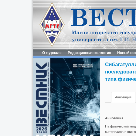
О журнале
Редакционная коллегия
Новый но
Сибагатулли
последоват
типа физич
Аннотация
Аннотация
На физической мод
материалов в шихт