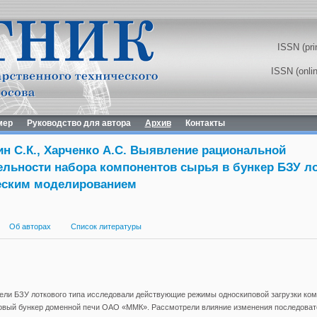
ISSN (pri
ISSN (onli
мер
Руководство для автора
Архив
Контакты
н С.К., Харченко А.С. Выявление рациональной
ельности набора компонентов сырья в бункер БЗУ л
еским моделированием
Об авторах
Список литературы
ели БЗУ лоткового типа исследовали действующие режимы односкиповой загрузки ко
овый бункер доменной печи ОАО «ММК». Рассмотрели влияние изменения последоват