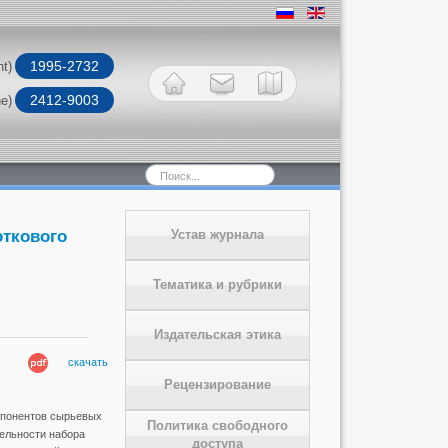
1995-2732
nt)
2412-9003
ne)
Искать...
откового
Устав журнала
Тематика и рубрики
Издательская этика
скачать
Рецензирование
мпонентов сырьевых
Политика свободного
ельности набора
доступа