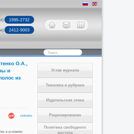
1995-2732
nt)
2412-9003
ne)
Искать...
тенко О.А.,
ры и
Устав журнала
полос из
Тематика и рубрики
Издательская этика
Рецензирование
скачать
Политика свободного
лос в условиях
доступа