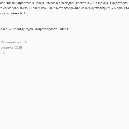
логических агрегатов в новом комплексе холодной прокатки ОАО «ММК». Представле
 исследований зоны сварного шва в металлопрокате из низкоуглеродистых марок ста
у в агрегате АНО.
олоса, микроструктура, микротвердость, отжиг.
 22 сентября 2015
 сентября 2015
118