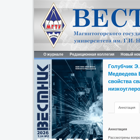
О журнале
Редакционная коллегия
Новый но
Голубчик Э.
Медведева 
свойства св
низкоуглер
Аннотация
Аннотация
Рассмотрены вопро