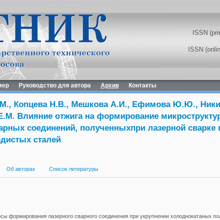
ISSN (pri
ISSN (onli
мер
Руководство для автора
Архив
Контакты
М., Копцева Н.В., Мешкова А.И., Ефимова Ю.Ю., Ники
Е.М. Влияние отжига на формирование микрострукту
арных соединений, полученныхпри лазерной сварке 
одистых сталей
Об авторах
Список литературы
сы формирования лазерного сварного соединения при укрупнении холоднокатаных по