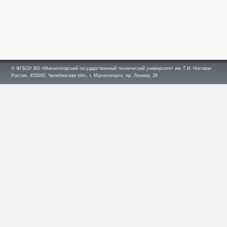
© ФГБОУ ВО «Магнитогорский государственный технический университет им. Г.И. Носова»
Россия, 455000, Челябинская обл., г. Магнитогорск, пр. Ленина, 38