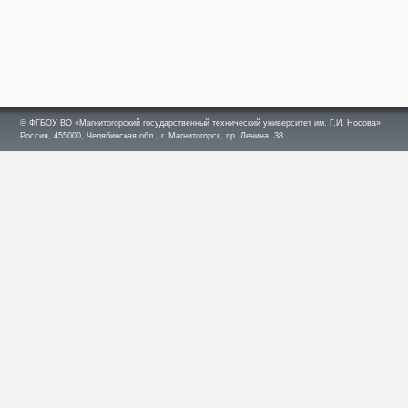
© ФГБОУ ВО «Магнитогорский государственный технический университет им. Г.И. Носова»
Россия, 455000, Челябинская обл., г. Магнитогорск, пр. Ленина, 38