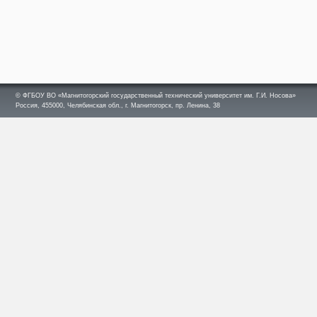
© ФГБОУ ВО «Магнитогорский государственный технический университет им. Г.И. Носова»
Россия, 455000, Челябинская обл., г. Магнитогорск, пр. Ленина, 38