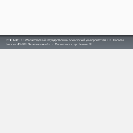
© ФГБОУ ВО «Магнитогорский государственный технический университет им. Г.И. Носова»
Россия, 455000, Челябинская обл., г. Магнитогорск, пр. Ленина, 38