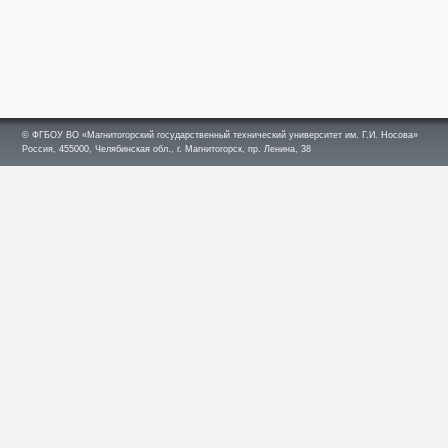
© ФГБОУ ВО «Магнитогорский государственный технический университет им. Г.И. Носова»
Россия, 455000, Челябинская обл., г. Магнитогорск, пр. Ленина, 38