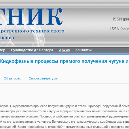
ISSN (pri
ISSN (onli
мер
Руководство для автора
Архив
Контакты
 Жидкофазные процессы прямого получения чугуна и
Об авторах
Список литературы
просы жидкофазного процесса получения чугуна и стали. Приведен зарубежный опыт 
вный процесс выплавки стали и чугуна в рудно-термических печах, позволяющих в с
 металлизованного сырья. Процесс опробован на опытно-промышленной рудно-термич
А на металлизованных в условиях Белорецкого металлургического комбината окатыше
орождений. Всего переработано около 600 т металлизованных окатышей с содержание