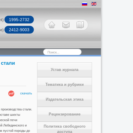
1995-2732
nt)
2412-9003
ne)
Искать...
 стали
Устав журнала
Тематика и рубрики
скачать
Издательская этика
производства стали.
Рецензирование
оставе шихты
еской печи
й Лебединского и
Политика свободного
м пустой породы до
доступа