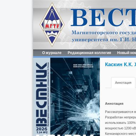
О журнале
Редакционная коллегия
Новый но
Каскин К.К.
Аннотация
Аннотация
Рассматриваются во
Разработан непреры
использовать 100%
мощностью 1200 кВ
Качканарского мест