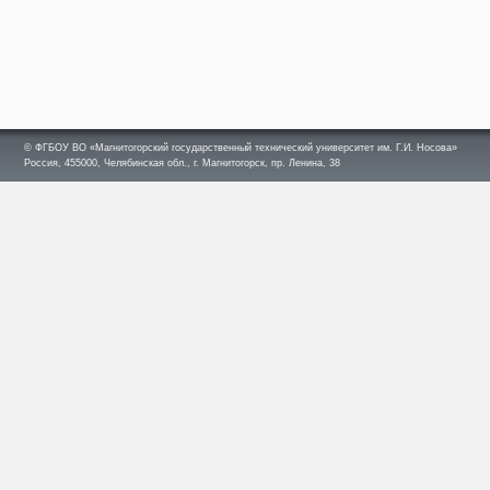
© ФГБОУ ВО «Магнитогорский государственный технический университет им. Г.И. Носова»
Россия, 455000, Челябинская обл., г. Магнитогорск, пр. Ленина, 38