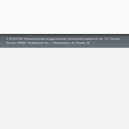
© ФГБОУ ВО «Магнитогорский государственный технический университет им. Г.И. Носова»
Россия, 455000, Челябинская обл., г. Магнитогорск, пр. Ленина, 38