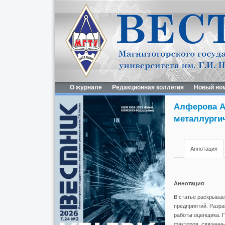
О журнале
Редакционная коллегия
Новый но
Алферова А
металлурги
Аннотация
Аннотация
В статье раскрывае
предприятий. Разра
работы оценщика. П
факторов, связанны