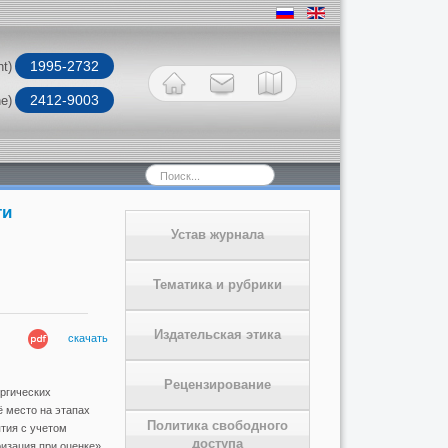
1995-2732
nt)
2412-9003
ne)
Искать...
ти
Устав журнала
Тематика и рубрики
Издательская этика
скачать
Рецензирование
ргических
 место на этапах
Политика свободного
тия с учетом
доступа
изация при оценке».