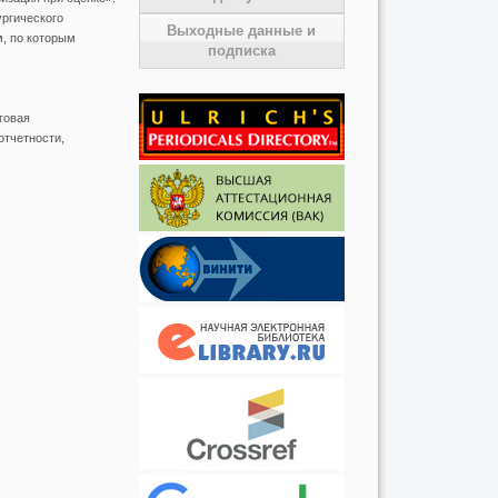
ргического
Выходные данные и
м, по которым
подписка
говая
отчетности,