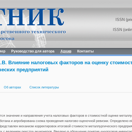
ISSN (pri
ISSN (onli
мер
Руководство для автора
Архив
Контакты
.В. Влияние налоговых факторов на оценку стоимос
ческих предприятий
Об авторах
Список литературы
тся значение и направления учета налоговых факторов в стоимостной оценке металлу
ботана и апробирована схема проведения налогово-оценочной ревизии. Определено её
редставлен механизм корректировок итоговой стоимости металлургического предприя
х с ведением реестра акционеров. Введено в обращение понятие «налоговая инвентар