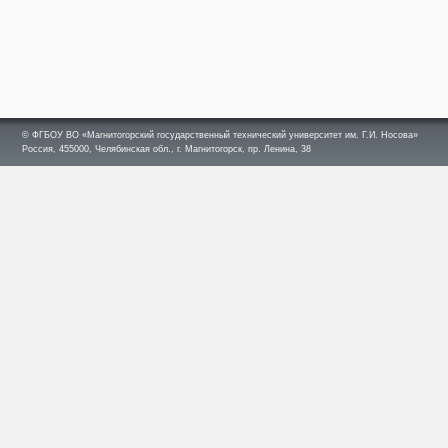
© ФГБОУ ВО «Магнитогорский государственный технический университет им. Г.И. Носова»
Россия, 455000, Челябинская обл., г. Магнитогорск, пр. Ленина, 38