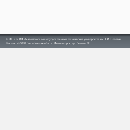
© ФГБОУ ВО «Магнитогорский государственный технический университет им. Г.И. Носова»
Россия, 455000, Челябинская обл., г. Магнитогорск, пр. Ленина, 38