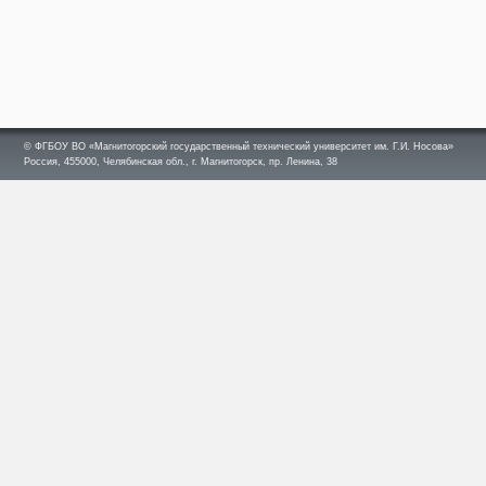
© ФГБОУ ВО «Магнитогорский государственный технический университет им. Г.И. Носова»
Россия, 455000, Челябинская обл., г. Магнитогорск, пр. Ленина, 38