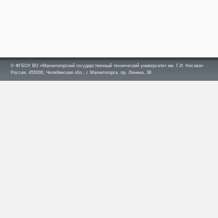
© ФГБОУ ВО «Магнитогорский государственный технический университет им. Г.И. Носова»
Россия, 455000, Челябинская обл., г. Магнитогорск, пр. Ленина, 38