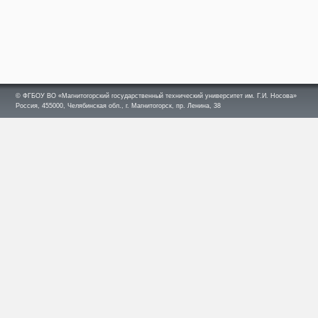
© ФГБОУ ВО «Магнитогорский государственный технический университет им. Г.И. Носова»
Россия, 455000, Челябинская обл., г. Магнитогорск, пр. Ленина, 38