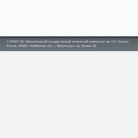
© ФГБОУ ВО «Магнитогорский государственный технический университет им. Г.И. Носова»
Россия, 455000, Челябинская обл., г. Магнитогорск, пр. Ленина, 38