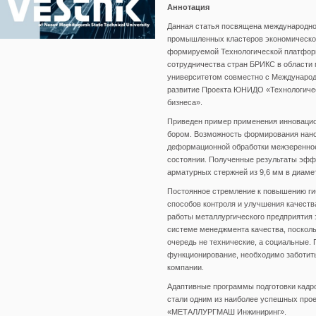
Аннотация
Данная статья посвящена международно
промышленных кластеров экономическог
формируемой Технологической платфор
сотрудничества стран БРИКС в области
университетом совместно с Междунар
развитие Проекта ЮНИДО «Технологичес
бизнеса».
Приведен пример применения инновацион
бором. Возможность формирования нано
деформационной обработки межзеренное
состоянии. Полученные результаты эфф
арматурных стержней из 9,6 мм в диаме
Постоянное стремление к повышению ги
способов контроля и улучшения качеств
работы металлургического предприятия 
системе менеджмента качества, посколь
очередь не технические, а социальные.
функционирование, необходимо заботить
компании.
Адаптивные программы подготовки кадро
стали одним из наиболее успешных про
«МЕТАЛЛУРГМАШ Инжиниринг».