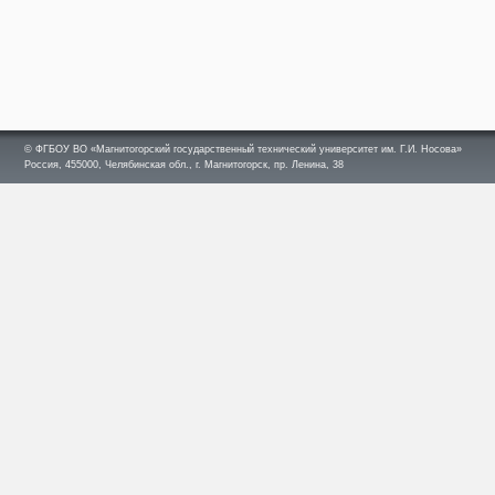
© ФГБОУ ВО «Магнитогорский государственный технический университет им. Г.И. Носова»
Россия, 455000, Челябинская обл., г. Магнитогорск, пр. Ленина, 38