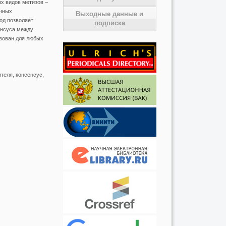
х видов метизов –
ичных
Выходные данные и
од позволяет
подписка
енсуса между
зован для любых
теля, консенсус,