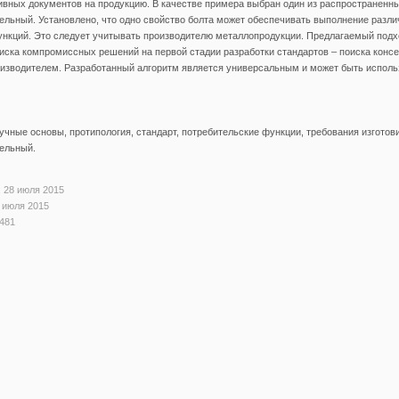
вных документов на продукцию. В качестве примера выбран один из распространенны
льный. Установлено, что одно свойство болта может обеспечивать выполнение разл
ункций. Это следует учитывать производителю металлопродукции. Предлагаемый подх
иска компромиссных решений на первой стадии разработки стандартов – поиска конс
оизводителем. Разработанный алгоритм является универсальным и может быть исполь
учные основы, протипология, стандарт, потребительские функции, требования изготови
ельный.
 28 июля 2015
 июля 2015
481