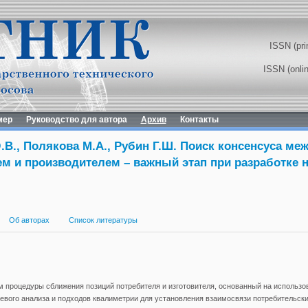
ISSN (pri
ISSN (onli
мер
Руководство для автора
Архив
Контакты
В., Полякова М.А., Рубин Г.Ш. Поиск консенсуса ме
ем и производителем – важный этап при разработке
Об авторах
Список литературы
 процедуры сближения позиций потребителя и изготовителя, основанный на использо
вого анализа и подходов квалиметрии для установления взаимосвязи потребительск