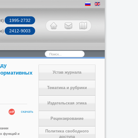
1995-2732
nt)
2412-9003
ne)
Искать...
жду
 нормативных
Устав журнала
Тематика и рубрики
Издательская этика
скачать
Рецензирование
вании
Политика свободного
их функций и
доступа