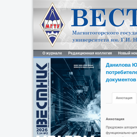
О журнале
Редакционная коллегия
Новый но
Данилова Ю.
потребител
документов
Аннотация
Аннотация
Предложен алгоритм
функционально-целе