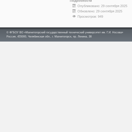
Подробности
Опубликовано: 29 сентября 2025
Обновлено: 29 сентября 2025
Просмотров: 949
© ФГБОУ ВО «Магнитогорский государственный технический университет им. Г.И. Носова»
Россия, 455000, Челябинская обл., г. Магнитогорск, пр. Ленина, 38