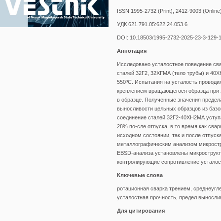
ISSN 1995-2732 (Print), 2412-9003 (Online
УДК 621.791.05:622.24.053.6
DOI: 10.18503/1995-2732-2025-23-3-129-
Аннотация
Исследовано усталостное поведение сва
сталей 32Г2, 32ХГМА (тело трубы) и 40Х
550ºС. Испытания на усталость провод
креплением вращающегося образца при 
в образце. Полученные значения предел
выносливости цельных образцов из базо
соединение сталей 32Г2-40ХН2МА уступа
28% по-сле отпуска, в то время как св
исходном состоянии, так и после отпус
металлографическим анализом микростр
EBSD-анализа установлены микрострукт
контролирующие сопротивление усталос
Ключевые слова
ротационная сварка трением, среднеугл
усталостная прочность, предел выносли
Для цитирования