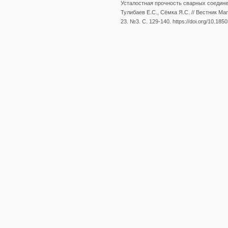
Усталостная прочность сварных соедине
Тулибаев Е.С., Сёмка Я.С. // Вестник Ма
23. №3. С. 129-140. https://doi.org/10.18